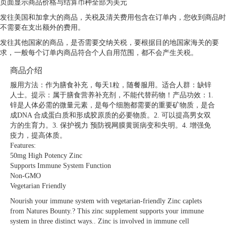
页面显示商品价格与结算币种全部为美元
发往美国和加拿大的商品，关税及清关费用包含在订单内，您收到商品时
不需要在支出额外的费用。
发往其他国家的商品，是否需要交纳关税，要根据目的地国家海关的要
求，一般每个订单内商品符合个人自用范围，都不会产生关税。
商品介绍
服用方法：作为膳食补充，每天1粒，随餐服用。适合人群：缺锌
人士。提示：属于膳食营养补充剂，不能代替药物！产品功效：1.
锌是人体必需的微量元素，是每个细胞都需要的重要矿物质，是合
成DNA 合成蛋白质和形成胶原质的必要物质。2. 可以提高男女双
方的生育力。3. 保护视力 预防视网膜黄斑病变和失明。4. 增强免
疫力，提高体质。
Features:
50mg High Potency Zinc
Supports Immune System Function
Non-GMO
Vegetarian Friendly
Nourish your immune system with vegetarian-friendly Zinc caplets
from Natures Bounty.? This zinc supplement supports your immune
system in three distinct ways.. Zinc is involved in immune cell